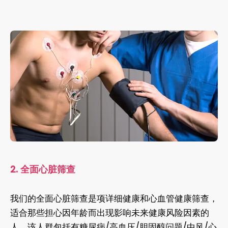
2. 全面心脏筛查
我们的全面心脏筛查是项详细健康和心血管健康筛查，
适合那些担心因年龄而出现影响未来健康风险因素的
人。该人群包括有糖尿病/高血压/胆固醇问题/中风/心