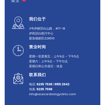
提交
我们位于
3号伊丽莎白山路，#17-18
伊莉莎白医疗中心
新加坡邮区228510
营业时间
星期一至星期五：上午9点 – 下午5点
星期六：上午9点 – 下午12点
星期日和公共假日：休息
联系我们
电话:
6235 7536
|
9155 2942
传真:
6235 7598
info@acecardiologyclinic.com